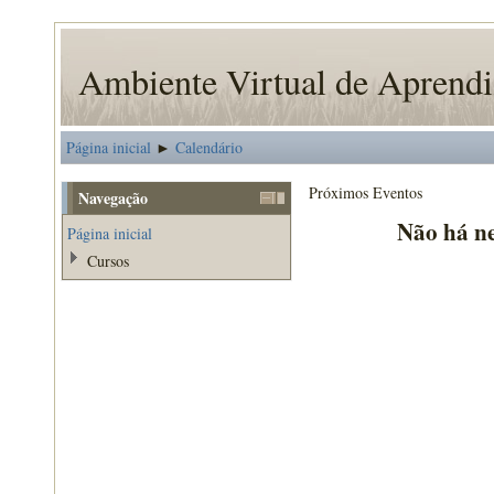
Ambiente Virtual de Apren
Página inicial
Calendário
►
Próximos Eventos
Navegação
Não há n
Página inicial
Cursos