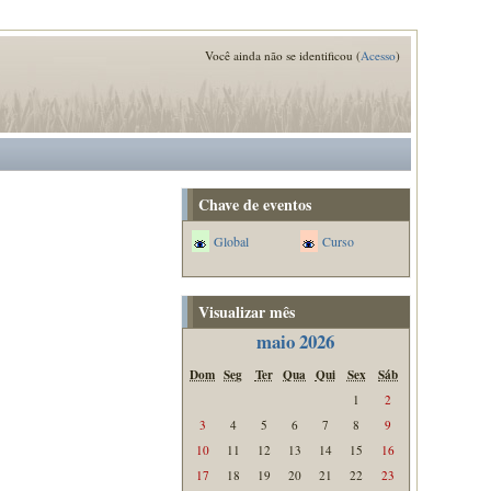
Você ainda não se identificou (
Acesso
)
Chave de eventos
Global
Curso
Visualizar mês
maio 2026
Dom
Seg
Ter
Qua
Qui
Sex
Sáb
1
2
3
4
5
6
7
8
9
10
11
12
13
14
15
16
17
18
19
20
21
22
23