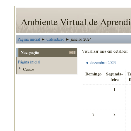
Ambiente Virtual de Apren
Página inicial
Calendário
janeiro 2024
►
►
Visualizar mês em detalhes:
Navegação
Página inicial
dezembro 2023
◄
Cursos
Domingo
Segunda-
T
feira
f
1
7
8