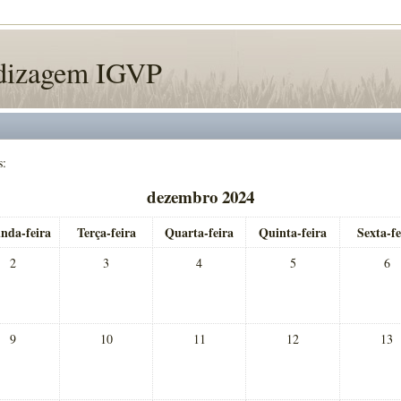
ndizagem IGVP
s:
dezembro 2024
nda-feira
Terça-feira
Quarta-feira
Quinta-feira
Sexta-fe
2
3
4
5
6
9
10
11
12
13