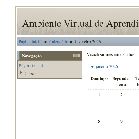
Ambiente Virtual de Apren
Página inicial
Calendário
fevereiro 2026
►
►
Visualizar mês em detalhes:
Navegação
Página inicial
janeiro 2026
◄
Cursos
Domingo
Segunda-
T
feira
f
1
2
8
9