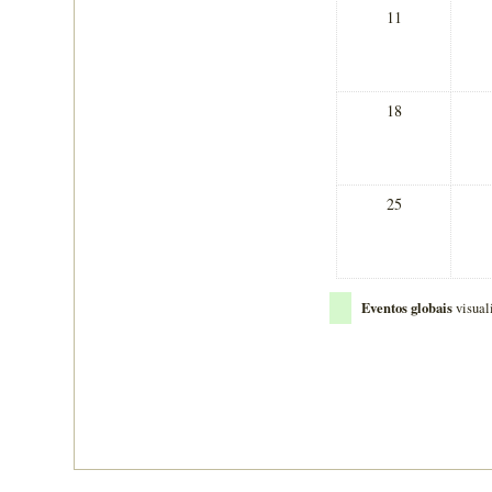
11
18
25
Eventos globais
visual