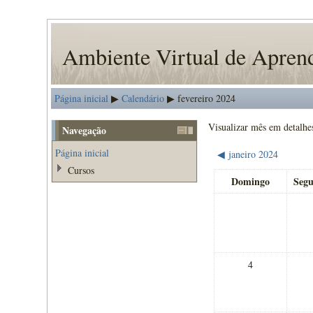
Ambiente Virtual de Apre
Página inicial
Calendário
fevereiro 2024
▶
▶
Visualizar mês em detalhe
Navegação
Página inicial
janeiro 2024
◀
Cursos
Domingo
Segu
4