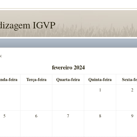
ndizagem IGVP
s:
fevereiro 2024
nda-feira
Terça-feira
Quarta-feira
Quinta-feira
Sexta-fe
1
2
5
6
7
8
9