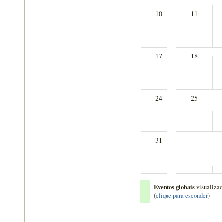
10
11
17
18
24
25
31
Eventos globais
visualiza
(
clique para esconder
)