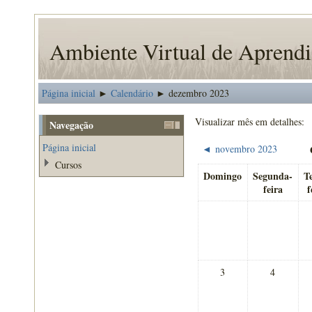
Ambiente Virtual de Apren
Página inicial
Calendário
dezembro 2023
►
►
Visualizar mês em detalhes:
Navegação
Página inicial
novembro 2023
◄
Cursos
Domingo
Segunda-
T
feira
f
3
4