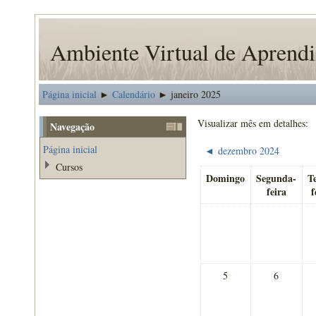
Ambiente Virtual de Apren
Página inicial
Calendário
janeiro 2025
►
►
Visualizar mês em detalhes:
Navegação
Página inicial
dezembro 2024
◄
Cursos
Domingo
Segunda-
T
feira
f
5
6