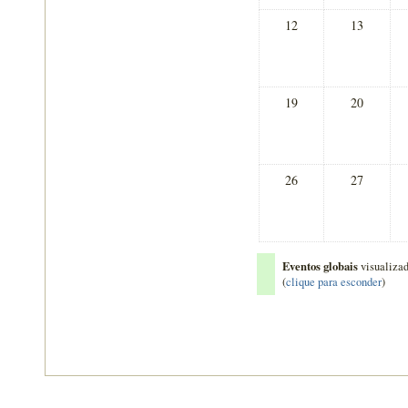
12
13
19
20
26
27
Eventos globais
visualiza
(
clique para esconder
)